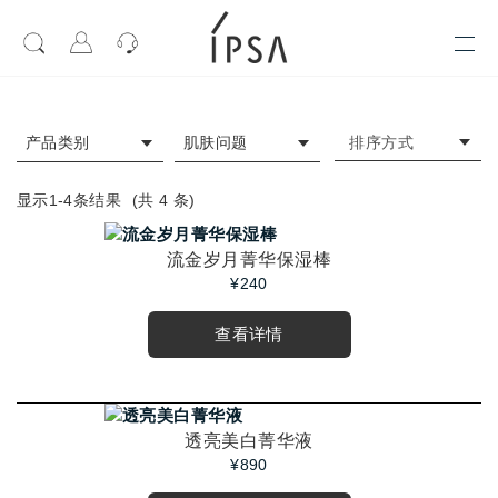
排序方式
产品类别
肌肤问题
显示1-
4
条结果
(共
4
条)
流金岁月菁华保湿棒
¥240
查看详情
透亮美白菁华液
¥890