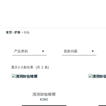
首页
护肤
卸妆
产品类别
肌肤问题
显示1-
2
条结果
(共
2
条)
清润卸妆啫喱
¥260