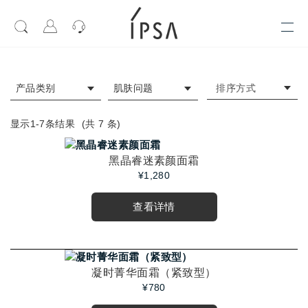
排序方式
产品类别
肌肤问题
显示1-
7
条结果
(共
7
条)
黑晶睿迷素颜面霜
¥1,280
查看详情
凝时菁华面霜（紧致型）
¥780