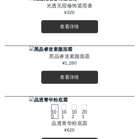
光透无瑕修饰遮瑕膏
¥320
查看详情
黑晶睿迷素颜面霜
¥1,280
查看详情
晶透菁华粉底霜
¥620